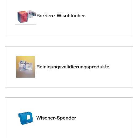
Barriere-Wischtücher
Reinigungsvalidierungsprodukte
Wischer-Spender