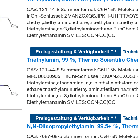
CAS: 121-44-8 Summenformel: C6H15N Molekular
InChI-Schlüssel: ZMANZCXQSJIPKH-UHFFFAOYSA-
diethyl,diethylamino ethane,triaethylamin,triethylam
triethylamine,net3,diethylaminoethane PubChem
Diethylethanamin SMILES: CCN(CC)CC
Preisgestaltung & Verfügbarkeit
Techn
Triethylamin, 99 %, Thermo Scientific Che
CAS: 121-44-8 Summenformel: C6H15N Molekular
MFCD00009051 InChI-Schlüssel: ZMANZCXQSJ
triethylamine,ethanamine, n,n-diethyl,diethylamin
ethane,triaethylamin,triethylamin,trietilamina,triet
triethylamine,net3,diethylaminoethane PubChem
Diethylethanamin SMILES: CCN(CC)CC
Preisgestaltung & Verfügbarkeit
Techn
N,N-Diisopropylethylamin, 99.5+ %, Therm
CAS: 7087-68-5 Summenformel: C
H
N Molekul
8
19