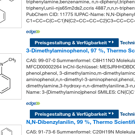
triphenylamine,benzenamine, n,n-diphenyl,triphe
triphenyl,unii-njs65m2ds2,ccris 4887,n,n,n-trip
PubChem CID: 11775 IUPAC-Name: N,N-Diphenyla
C1=CC=C(C=C1)N(C2=CC=CC=C2)C3=CC=CC
Preisgestaltung & Verfügbarkeit
Techn
3-Dimethylaminophenol, 97 %, Thermo Sci
CAS: 99-07-0 Summenformel: C8H11NO Molekular
MFCD00002264 InChI-Schlüssel: MESJRHHDBD
phenol,phenol, 3-dimethylamino,m-dimethylamin
aminophenol,n,n-dimethyl-3-aminophenol,phenol
dimethylamine,3-hydroxy-n,n-dimethylaniline,3-
Name: 3-(Dimethylamino)phenol SMILES: CN(C
Preisgestaltung & Verfügbarkeit
Techn
N,N-Dibenzylanilin, 99 %, Thermo Scientif
CAS: 91-73-6 Summenformel: C20H19N Molekular