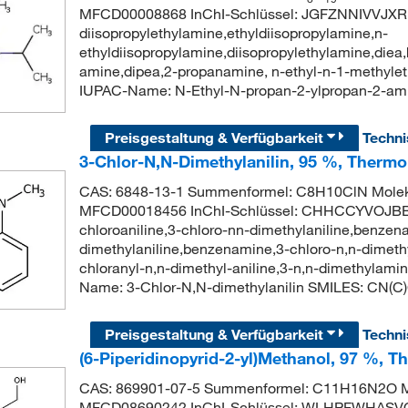
MFCD00008868 InChI-Schlüssel: JGFZNNIVVJX
diisopropylethylamine,ethyldiisopropylamine,n-
ethyldiisopropylamine,diisopropylethylamine,diea,
amine,dipea,2-propanamine, n-ethyl-n-1-methylet
IUPAC-Name: N-Ethyl-N-propan-2-ylpropan-2-am
Preisgestaltung & Verfügbarkeit
Techn
3-Chlor-N,N-Dimethylanilin, 95 %, Thermo
CAS: 6848-13-1 Summenformel: C8H10ClN Moleku
MFCD00018456 InChI-Schlüssel: CHHCCYVOJBBC
chloroaniline,3-chloro-nn-dimethylaniline,benzen
dimethylaniline,benzenamine,3-chloro-n,n-dimet
chloranyl-n,n-dimethyl-aniline,3-n,n-dimethylam
Name: 3-Chlor-N,N-dimethylanilin SMILES: CN
Preisgestaltung & Verfügbarkeit
Techn
(6-Piperidinopyrid-2-yl)Methanol, 97 %, T
CAS: 869901-07-5 Summenformel: C11H16N2O Mo
MFCD08690242 InChI-Schlüssel: WLHPFWHASVOL