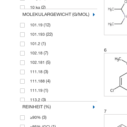
(2)
10 kg
MOLEKULARGEWICHT (G/MOL)
(4)
10 mL
(12)
101.19
(7)
10 mg
(22)
101.193
(3)
10,000 mL
(1)
101.2
(76)
100 g
6
(7)
102.18
(26)
100 mL
(5)
102.181
(8)
100 mg
(3)
111.18
(7)
1000 g
(4)
111.188
(2)
1000 mL
(1)
111.19
(2)
100 ml
(3)
113.2
(1)
10 g
REINHEIT (%)
(2)
113.204
(1)
10 x 2 ml
7
(3)
≥90%
(2)
114.19
(1)
130 mL
(1)
≥95% (GC)