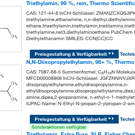
Triethylamin, 99 %, rein, Thermo Scientifi
CAS: 121-44-8 InChI-Schlüssel: ZMANZCXQSJI
triethylamine,ethanamine, n,n-diethyl,diethylamin
ethane,triaethylamin,triethylamin,trietilamina,triet
triethylamine,net3,diethylaminoethane PubChem
Diethylethanamin SMILES: CCN(CC)CC
Preisgestaltung & Verfügbarkeit
Techn
N,N-Diisopropylethylamin, 98+ %, Thermo 
CAS: 7087-68-5 Summenformel: C
H
N Molekul
8
19
MFCD00008868 InChI-Schlüssel: JGFZNNIVVJX
diisopropylethylamine,ethyldiisopropylamine,n-
ethyldiisopropylamine,diisopropylethylamine,diea,
amine,dipea,2-propanamine, n-ethyl-n-1-methylet
IUPAC-Name: N-Ethyl-N-propan-2-ylpropan-2-am
Preisgestaltung & Verfügbarkeit
Techn
Sonderaktionen verfügbar
Triethylamin, Extra Pure, SLR, Fisher Ch