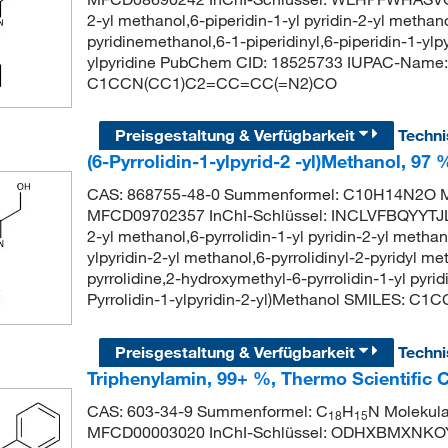
2-yl methanol,6-piperidin-1-yl pyridin-2-yl methano
pyridinemethanol,6-1-piperidinyl,6-piperidin-1-ylp
ylpyridine PubChem CID: 18525733 IUPAC-Name: (6
C1CCN(CC1)C2=CC=CC(=N2)CO
Preisgestaltung & Verfügbarkeit
Techn
(6-Pyrrolidin-1-ylpyrid-2 -yl)Methanol, 97
CAS: 868755-48-0 Summenformel: C10H14N2O Mo
MFCD09702357 InChI-Schlüssel: INCLVFBQYYTJLC
2-yl methanol,6-pyrrolidin-1-yl pyridin-2-yl methan
ylpyridin-2-yl methanol,6-pyrrolidinyl-2-pyridyl m
pyrrolidine,2-hydroxymethyl-6-pyrrolidin-1-yl p
Pyrrolidin-1-ylpyridin-2-yl)Methanol SMILES:
Preisgestaltung & Verfügbarkeit
Techn
Triphenylamin, 99+ %, Thermo Scientific 
CAS: 603-34-9 Summenformel: C
H
N Molekula
18
15
MFCD00003020 InChI-Schlüssel: ODHXBMXNKO