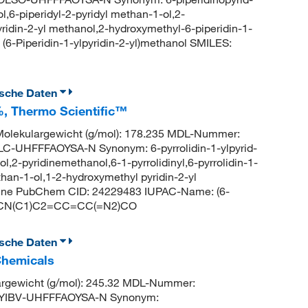
l,6-piperidyl-2-pyridyl methan-1-ol,2-
yridin-2-yl methanol,2-hydroxymethyl-6-piperidin-1-
-Piperidin-1-ylpyridin-2-yl)methanol SMILES:
ische Daten
 %, Thermo Scientific™
lekulargewicht (g/mol): 178.235 MDL-Nummer:
-UHFFFAOYSA-N Synonym: 6-pyrrolidin-1-ylpyrid-
ol,2-pyridinemethanol,6-1-pyrrolidinyl,6-pyrrolidin-1-
ethan-1-ol,1-2-hydroxymethyl pyridin-2-yl
yridine PubChem CID: 24229483 IUPAC-Name: (6-
 C1CCN(C1)C2=CC=CC(=N2)CO
ische Daten
Chemicals
rgewicht (g/mol): 245.32 MDL-Nummer:
YIBV-UHFFFAOYSA-N Synonym: