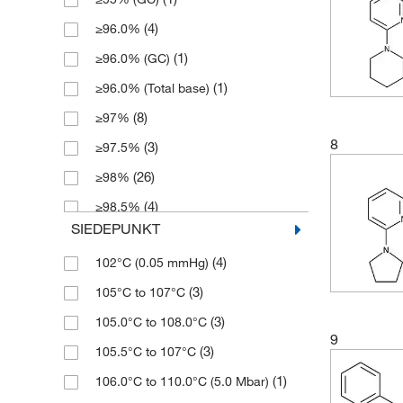
(2)
114.192
(1)
1 l
(4)
≥96.0%
(3)
115.17
(4)
2 g
(1)
≥96.0% (GC)
(2)
115.176
(18)
2.5 L
(1)
≥96.0% (Total base)
(1)
116.2
(5)
2.5 g
(8)
≥97%
(21)
116.208
(6)
2.5 kg
8
(3)
≥97.5%
(11)
116.21
(1)
2.5 l
(26)
≥98%
(2)
118.22
(2)
25 L
(4)
≥98.5%
(8)
121.18
(113)
25 g
SIEDEPUNKT
(9)
≥99%
(10)
122.17
(14)
25 mL
(4)
102°C (0.05 mmHg)
(1)
≥99.0%
(8)
122.171
(4)
25 mg
(3)
105°C to 107°C
(1)
≥99.0% (GC)
(1)
125.215
(30)
250 g
(3)
105.0°C to 108.0°C
(1)
≥99.4% (GC)
(4)
128.219
(11)
250 mL
9
(3)
105.5°C to 107°C
≥99.4%, 0.05% max. (diethylamine),
(8)
128.22
(113)
250 mg
(2)
0.05% max. (ethanol)
(1)
106.0°C to 110.0°C (5.0 Mbar)
(2)
129.2
(3)
2500 g