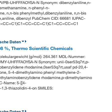
PB-UHFFFAOYSA-N Synonym: dibenzylaniline,n-
nemethanamine, n-phenyl-n-
, n,n-bis phenylmethyl,dibenzylaniline, n,n-bis
e,aniline, dibenzyl PubChem CID: 66681 IUPAC-
C1=CC=CC=C1)C1=CC=CC=C1)C1=CC=CC=C1
ische Daten
98 %, Thermo Scientific Chemicals
ekulargewicht (g/mol): 264.361 MDL-Nummer:
MY-UHFFFAOYSA-N Synonym: unii-0ser53q7rt,p-
benzylidene rhodanine,0ser53q7rt,usaf pd-20,4-
one, 5-4-dimethylamino phenyl methylene-2-
ethylaminobenzylidene rhodamine,p-dimethylamino
C-Name: 5-[[4-
-1,3-thiazolidin-4-on SMILES:
ische Daten