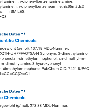
nyl amine,n,n-diphenylbenzenamine,amine,
henylamine,n,n-diphenylbenzeneamine,njs65m2ds2
nilin SMILES:
=C3
ische Daten
entific Chemicals
gewicht (g/mol): 137.18 MDL-Nummer:
CQTH-UHFFFAOYSA-N Synonym: 3-dimethylamino
o phenol,m-dimethylaminophenol,n,n-dimethyl-m-
, m-dimethylamino,3-hydroxyphenyl
n,n-dimethylaminophenol PubChem CID: 7421 IUPAC-
)C1=CC=CC(O)=C1
ische Daten
ic Chemicals
gewicht (g/mol): 273.38 MDL-Nummer: