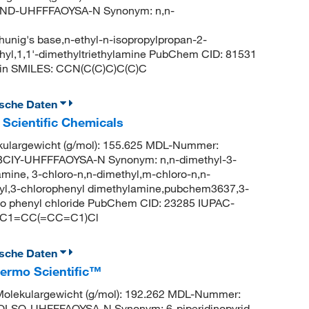
RND-UHFFFAOYSA-N Synonym: n,n-
hunig's base,n-ethyl-n-isopropylpropan-2-
hyl,1,1'-dimethyltriethylamine PubChem CID: 81531
in SMILES: CCN(C(C)C)C(C)C
ische Daten
 Scientific Chemicals
largewicht (g/mol): 155.625 MDL-Nummer:
IY-UHFFFAOYSA-N Synonym: n,n-dimethyl-3-
amine, 3-chloro-n,n-dimethyl,m-chloro-n,n-
hyl,3-chlorophenyl dimethylamine,pubchem3637,3-
ino phenyl chloride PubChem CID: 23285 IUPAC-
(C)C1=CC(=CC=C1)Cl
ische Daten
hermo Scientific™
lekulargewicht (g/mol): 192.262 MDL-Nummer:
SO-UHFFFAOYSA-N Synonym: 6-piperidinopyrid-