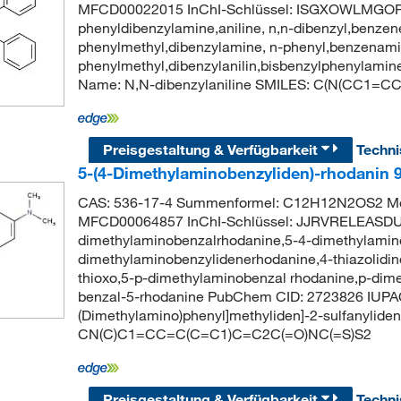
MFCD00022015 InChI-Schlüssel: ISGXOWLMGOPV
phenyldibenzylamine,aniline, n,n-dibenzyl,benze
phenylmethyl,dibenzylamine, n-phenyl,benzenamine
phenylmethyl,dibenzylanilin,bisbenzylphenylamin
Name: N,N-dibenzylaniline SMILES: C(N(C
Preisgestaltung & Verfügbarkeit
Techn
5-(4-Dimethylaminobenzyliden)-rhodanin 
CAS: 536-17-4 Summenformel: C12H12N2OS2 Mol
MFCD00064857 InChI-Schlüssel: JJRVRELEASDU
dimethylaminobenzalrhodanine,5-4-dimethylamino
dimethylaminobenzylidenerhodanine,4-thiazolidin
thioxo,5-p-dimethylaminobenzal rhodanine,p-dim
benzal-5-rhodanine PubChem CID: 2723826 IUPA
(Dimethylamino)phenyl]methyliden]-2-sulfanyliden
CN(C)C1=CC=C(C=C1)C=C2C(=O)NC(=S)S2
Preisgestaltung & Verfügbarkeit
Techn