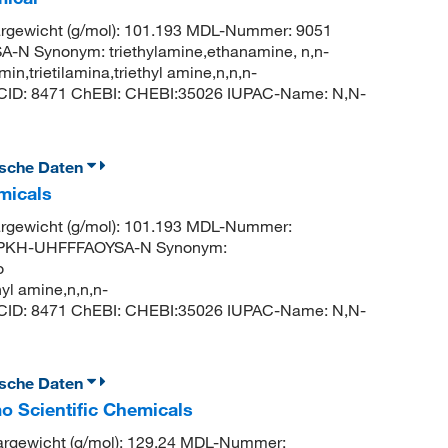
gewicht (g/mol): 101.193 MDL-Nummer: 9051
N Synonym: triethylamine,ethanamine, n,n-
in,trietilamina,triethyl amine,n,n,n-
 CID: 8471 ChEBI: CHEBI:35026 IUPAC-Name: N,N-
ische Daten
micals
gewicht (g/mol): 101.193 MDL-Nummer:
IPKH-UHFFFAOYSA-N Synonym:
o
hyl amine,n,n,n-
 CID: 8471 ChEBI: CHEBI:35026 IUPAC-Name: N,N-
ische Daten
o Scientific Chemicals
argewicht (g/mol): 129.24 MDL-Nummer: