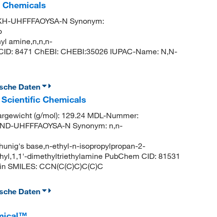
c Chemicals
PKH-UHFFFAOYSA-N Synonym:
o
hyl amine,n,n,n-
 CID: 8471 ChEBI: CHEBI:35026 IUPAC-Name: N,N-
ische Daten
Scientific Chemicals
argewicht (g/mol): 129.24 MDL-Nummer:
RND-UHFFFAOYSA-N Synonym: n,n-
hunig's base,n-ethyl-n-isopropylpropan-2-
hyl,1,1'-dimethyltriethylamine PubChem CID: 81531
in SMILES: CCN(C(C)C)C(C)C
ische Daten
emical™