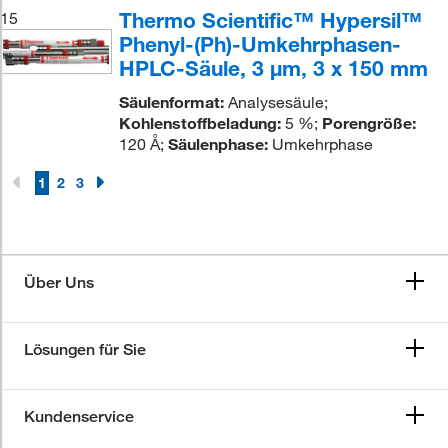
Thermo Scientific™ Hypersil™
15
Phenyl-(Ph)-Umkehrphasen-
HPLC-Säule, 3 μm, 3 x 150 mm
Säulenformat:
Analysesäule;
Kohlenstoffbeladung:
5 %;
Porengröße:
120 Å;
Säulenphase:
Umkehrphase
1
2
3
Über Uns
Lösungen für Sie
Kundenservice