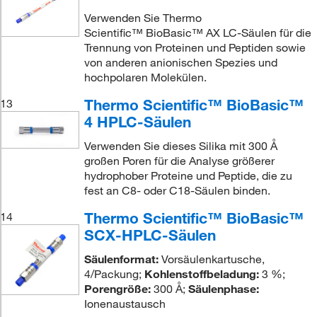
Verwenden Sie Thermo
Scientific™ BioBasic™ AX LC-Säulen für die
Trennung von Proteinen und Peptiden sowie
von anderen anionischen Spezies und
hochpolaren Molekülen.
Thermo Scientific™ BioBasic™
13
4 HPLC-Säulen
Verwenden Sie dieses Silika mit 300 Å
großen Poren für die Analyse größerer
hydrophober Proteine und Peptide, die zu
fest an C8- oder C18-Säulen binden.
Thermo Scientific™ BioBasic™
14
SCX-HPLC-Säulen
Säulenformat:
Vorsäulenkartusche,
4/Packung;
Kohlenstoffbeladung:
3 %;
Porengröße:
300 Å;
Säulenphase:
Ionenaustausch