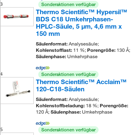
3
Sonderaktionen verfügbar
Thermo Scientific™ Hypersil™
BDS C18 Umkehrphasen-
HPLC-Säule, 5 μm, 4,6 mm x
150 mm
Säulenformat:
Analysesäule;
Kohlenstofflast:
11 %;
Porengröße:
130 Å;
Säulenphase:
Umkehrphase
4
Sonderaktionen verfügbar
Thermo Scientific™ Acclaim™
120-C18-Säulen
Säulenformat:
Analysesäule;
Kohlenstoffbeladung:
18 %;
Porengröße:
120 Å;
Säulenphase:
Umkehrphase
5
Sonderaktionen verfügbar