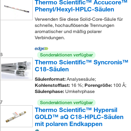
Thermo Scientific™ Accucore™
Phenyl/Hexyl-HPLC-Säulen
Verwenden Sie diese Solid-Core-Säule für
schnelle, hochauflösende Trennungen
aromatischer und mäßig polarer
Verbindungen.
6
Sonderaktionen verfügbar
Thermo Scientific™ Syncronis™
C18-Säulen
Säulenformat:
Analysesäule;
Kohlenstofflast:
16 %;
Porengröße:
100 Å;
Säulenphase:
Umkehrphase
7
Sonderaktionen verfügbar
Thermo Scientific™ Hypersil
GOLD™ aQ C18-HPLC-Säulen
mit polaren Endkappen