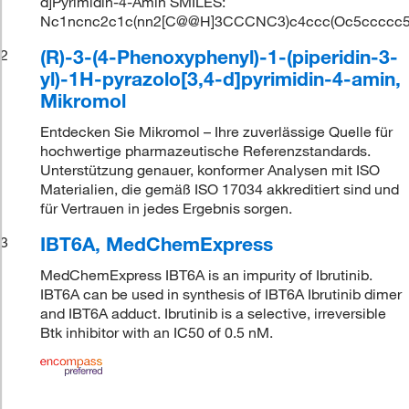
d]Pyrimidin-4-Amin SMILES:
Nc1ncnc2c1c(nn2[C@@H]3CCCNC3)c4ccc(Oc5ccccc5
(R)-3-(4-Phenoxyphenyl)-1-(piperidin-3-
2
yl)-1H-pyrazolo[3,4-d]pyrimidin-4-amin,
Mikromol
Entdecken Sie Mikromol – Ihre zuverlässige Quelle für
hochwertige pharmazeutische Referenzstandards.
Unterstützung genauer, konformer Analysen mit ISO
Materialien, die gemäß ISO 17034 akkreditiert sind und
für Vertrauen in jedes Ergebnis sorgen.
IBT6A, MedChemExpress
3
MedChemExpress IBT6A is an impurity of Ibrutinib.
IBT6A can be used in synthesis of IBT6A Ibrutinib dimer
and IBT6A adduct. Ibrutinib is a selective, irreversible
Btk inhibitor with an IC50 of 0.5 nM.