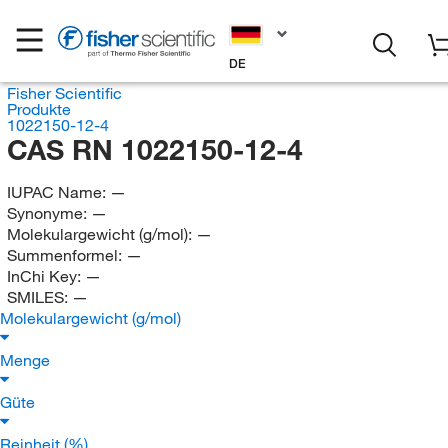
DE
Fisher Scientific
Produkte
1022150-12-4
CAS RN 1022150-12-4
IUPAC Name:
—
Synonyme:
—
Molekulargewicht (g/mol):
—
Summenformel:
—
InChi Key:
—
SMILES:
—
Molekulargewicht (g/mol)
Menge
Güte
Reinheit (%)