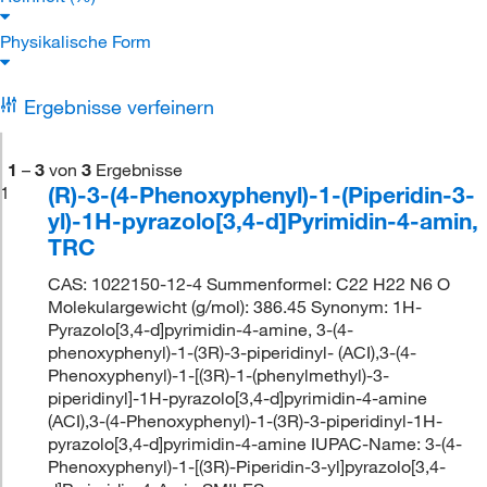
Physikalische Form
Ergebnisse verfeinern
1
–
3
von
3
Ergebnisse
(R)-3-(4-Phenoxyphenyl)-1-(Piperidin-3-
1
yl)-1H-pyrazolo[3,4-d]Pyrimidin-4-amin,
TRC
CAS: 1022150-12-4 Summenformel: C22 H22 N6 O
Molekulargewicht (g/mol): 386.45 Synonym: 1H-
Pyrazolo[3,4-d]pyrimidin-4-amine, 3-(4-
phenoxyphenyl)-1-(3R)-3-piperidinyl- (ACI),3-(4-
Phenoxyphenyl)-1-[(3R)-1-(phenylmethyl)-3-
piperidinyl]-1H-pyrazolo[3,4-d]pyrimidin-4-amine
(ACI),3-(4-Phenoxyphenyl)-1-(3R)-3-piperidinyl-1H-
pyrazolo[3,4-d]pyrimidin-4-amine IUPAC-Name: 3-(4-
Phenoxyphenyl)-1-[(3R)-Piperidin-3-yl]pyrazolo[3,4-