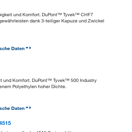
ebigkeit und Komfort. DuPont™ Tyvek™ CHF7
gewährleisten dank 3-teiliger Kapuze und Zwickel
ische Daten
eit und Komfort. DuPont™ Tyvek™ 500 Industry
enem Polyethylen hoher Dichte.
ische Daten
4515