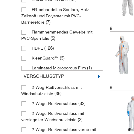
(4)
Red
(3)
Groß
FR-behandeltes Sontara, Holz-
(6)
Reflective Silver
(2)
Klein
Zellstoff und Polyester mit PVC-
(76)
Rot
(160)
L
(7)
Barrierefolie
8
(1)
Tannengrün
(22)
Large
Flammhemmendes Gewebe mit
(5)
PVC-Sperrfolie
(1)
Tigerstreifen
(155)
M
(126)
HDPE
(565)
Weiß
(19)
Medium
(3)
KleenGuard™
(68)
White
(3)
Mittel
(1)
Laminated Microporous Film
(23)
Yellow
(141)
S
VERSCHLUSSTYP
Mehrlagiges Barrier-Laminat-
(12)
Small
(119)
Gewebe
9
2-Weg-Reißverschluss mit
(22)
X-Large
(36)
Windschutzleiste
(5)
Mehrlagiges Gewebe
(2)
X-Small
(32)
2-Wege-Reißverschluss
Mehrschichtige Barriere aus nicht
(32)
gewebten-Laminatstoff
(154)
XL
2-Wege-Reißverschluss mit
(2)
versiegelter Windschutzleiste
(11)
Mehrschichtiges Barrierelaminat
(11)
XS
2-Wege-Reißverschluss vorne mit
Microporous Polyethylene Laminate
(1)
XXL