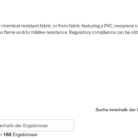
emical-resistant fabric; or from fabric featuring a PVC, neoprene o
as flame and/or mildew resistance. Regulatory compliance can be obtai
Suche innerhalb der 
n
185
Ergebnisse