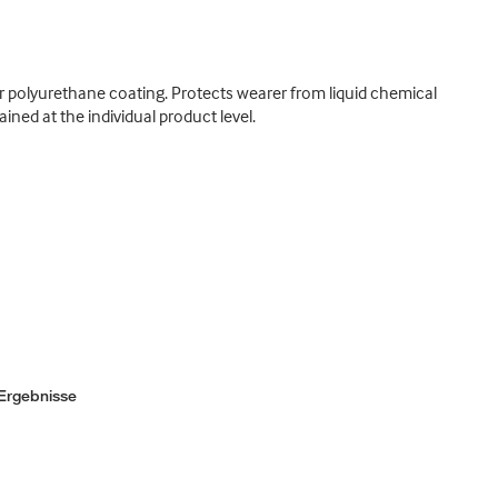
r polyurethane coating. Protects wearer from liquid chemical
ned at the individual product level.
Ergebnisse