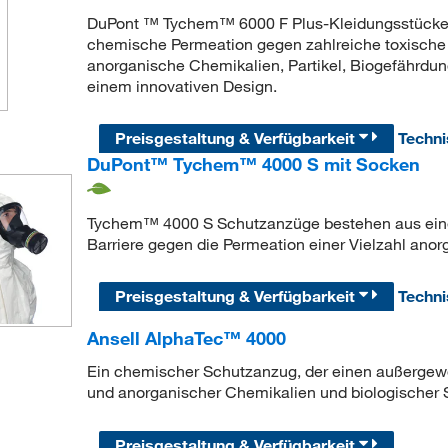
DuPont ™ Tychem™ 6000 F Plus-Kleidungsstücke b
chemische Permeation gegen zahlreiche toxische 
anorganische Chemikalien, Partikel, Biogefährd
einem innovativen Design.
Preisgestaltung & Verfügbarkeit
Techn
DuPont™ Tychem™ 4000 S mit Socken
Tychem™ 4000 S Schutzanzüge bestehen aus einem
Barriere gegen die Permeation einer Vielzahl ano
Preisgestaltung & Verfügbarkeit
Techn
Ansell AlphaTec™ 4000
Ein chemischer Schutzanzug, der einen außergewö
und anorganischer Chemikalien und biologischer St
Preisgestaltung & Verfügbarkeit