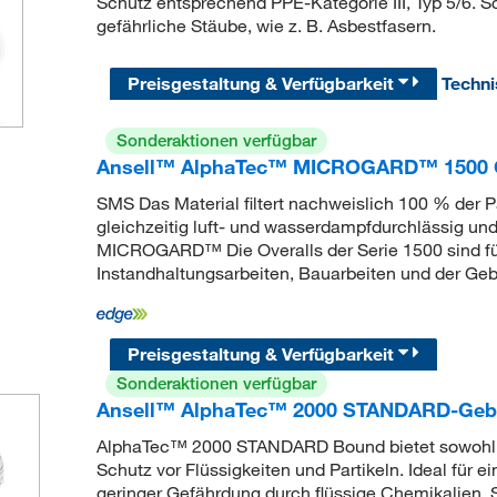
Schutz entsprechend PPE-Kategorie III, Typ 5/6. 
gefährliche Stäube, wie z. B. Asbestfasern.
Preisgestaltung & Verfügbarkeit
Techn
Sonderaktionen verfügbar
Ansell™ AlphaTec™ MICROGARD™ 1500 Ov
SMS Das Material filtert nachweislich 100 % der Par
gleichzeitig luft- und wasserdampfdurchlässig u
MICROGARD™ Die Overalls der Serie 1500 sind für 
Instandhaltungsarbeiten, Bauarbeiten und der Geb
Preisgestaltung & Verfügbarkeit
Sonderaktionen verfügbar
Ansell™ AlphaTec™ 2000 STANDARD-Ge
AlphaTec™ 2000 STANDARD Bound bietet sowohl 
Schutz vor Flüssigkeiten und Partikeln. Ideal für e
geringer Gefährdung durch flüssige Chemikalien, S