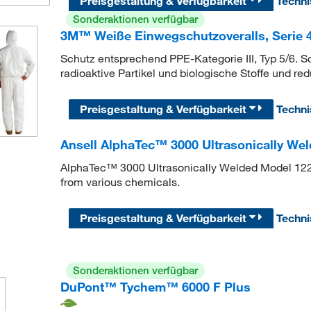
Preisgestaltung & Verfügbarkeit
Techn
Sonderaktionen verfügbar
3M™ Weiße Einwegschutzoveralls, Serie 
Schutz entsprechend PPE-Kategorie III, Typ 5/6. 
radioaktive Partikel und biologische Stoffe und re
Preisgestaltung & Verfügbarkeit
Techn
Ansell AlphaTec™ 3000 Ultrasonically We
AlphaTec™ 3000 Ultrasonically Welded Model 122 fe
from various chemicals.
Preisgestaltung & Verfügbarkeit
Techn
Sonderaktionen verfügbar
DuPont™ Tychem™ 6000 F Plus