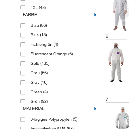
(48)
4XL
FARBE
(1)
5
(86)
Blau
(7)
5X-Large
(18)
Blue
6
(28)
5XL
(4)
Fichtengrün
(1)
6X-Large
(6)
Fluorescent Orange
(6)
6XL
(135)
Gelb
(1)
7X-Large
(56)
Grau
(3)
7XL
(10)
Gray
(1)
8
(4)
Green
(1)
8XL
7
(92)
Grün
(1)
9
MATERIAL
(52)
Marine
(1)
Einheitsgröße
(5)
3-lagiges Polypropylen
(143)
Orange
(3)
Extragroß
(67)
Antistatisches SMS