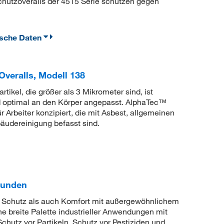
Schutzoveralls der 4515 Serie schützen gegen
ische Daten
eralls, Modell 138
tikel, die größer als 3 Mikrometer sind, ist
nd optimal an den Körper angepasst. AlphaTec™
Arbeiter konzipiert, die mit Asbest, allgemeinen
äudereinigung befasst sind.
bunden
Schutz als auch Komfort mit außergewöhnlichem
ine breite Palette industrieller Anwendungen mit
chutz vor Partikeln, Schutz vor Pestiziden und