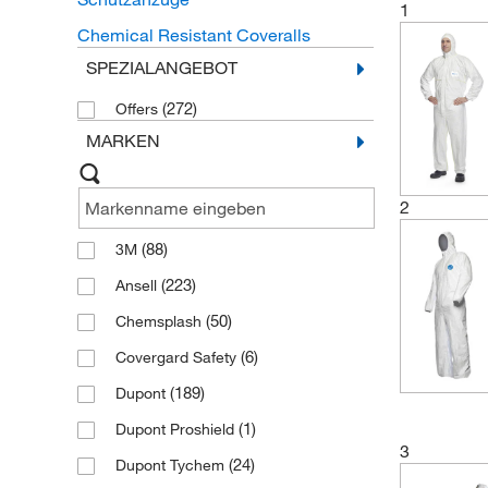
1
Chemical Resistant Coveralls
SPEZIALANGEBOT
(272)
Offers
MARKEN
2
(88)
3M
(223)
Ansell
(50)
Chemsplash
(6)
Covergard Safety
(189)
Dupont
(1)
Dupont Proshield
3
(24)
Dupont Tychem