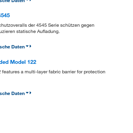
ische Daten
4545
Schutzoveralls der 4545 Serie schützen gegen
duzieren statische Aufladung.
ische Daten
lded Model 122
atures a multi-layer fabric barrier for protection
ische Daten