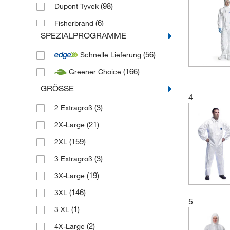
(98)
Dupont Tyvek
(6)
Fisherbrand
SPEZIALPROGRAMME
(12)
Honeywell Safety Products
(56)
Schnelle Lieferung
(29)
KleenGuard
(166)
Greener Choice
(58)
Medicom
GRÖSSE
(302)
Microgard
4
(4)
(3)
New source
2 Extragroß
(5)
(21)
New source - PPE
2X-Large
(54)
(159)
SKYTEC
2XL
(13)
(3)
Uvex
3 Extragroß
(2)
(19)
ZVG Zellstoff Vertrieb
3X-Large
(146)
3XL
5
(1)
3 XL
(2)
4X-Large