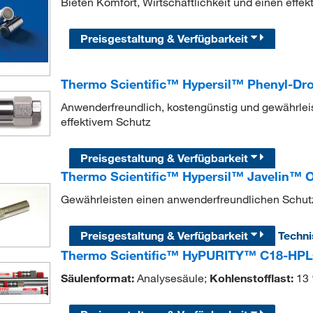
Bieten Komfort, Wirtschaftlichkeit und einen effe
Preisgestaltung & Verfügbarkeit
Thermo Scientific™ Hypersil™ Phenyl-Dr
Anwenderfreundlich, kostengünstig und gewährlei
effektivem Schutz
Preisgestaltung & Verfügbarkeit
Thermo Scientific™ Hypersil™ Javelin™ 
Gewährleisten einen anwenderfreundlichen Schut
Preisgestaltung & Verfügbarkeit
Techn
Thermo Scientific™ HyPURITY™ C18-HPLC
Säulenformat:
Analysesäule;
Kohlenstofflast:
13