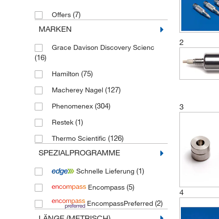
(7)
Offers
MARKEN
2
Grace Davison Discovery Scienc
(16)
(75)
Hamilton
(127)
Macherey Nagel
(304)
Phenomenex
3
(1)
Restek
(126)
Thermo Scientific
SPEZIALPROGRAMME
(1)
Schnelle Lieferung
(5)
Encompass
4
(2)
EncompassPreferred
LÄNGE (METRISCH)