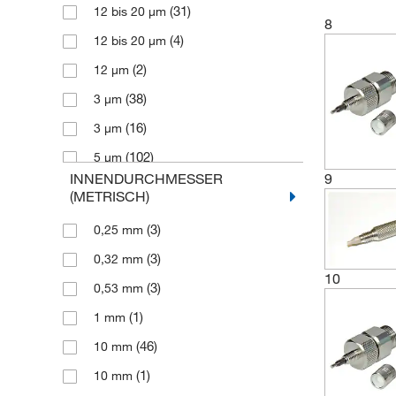
(31)
12 bis 20 μm
(1)
24 mm
8
(4)
12 bis 20 μm
(1)
250 mm
(2)
12 μm
(4)
25 mm
(38)
3 μm
(3)
2 m
(16)
3 μm
(10)
3 mm
(102)
5 μm
(6)
30 mm
9
INNENDURCHMESSER
(62)
5 μm
(3)
300 mm
(METRISCH)
(11)
7 μm
(4)
33 mm
(3)
0,25 mm
(2)
8 μm
(89)
4 mm
(3)
0,32 mm
(1)
Proprietary
(41)
10
4.6 mm
(3)
0,53 mm
(303)
Proprietär
(3)
5 mm
(1)
1 mm
(2)
50 mm
(46)
10 mm
(3)
5 m
(1)
10 mm
(1)
7,5 mm