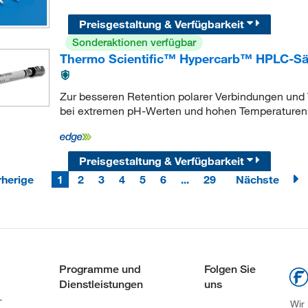
Preisgestaltung & Verfügbarkeit
Sonderaktionen verfügbar
Thermo Scientific™ Hypercarb™ HPLC-Säu
Zur besseren Retention polarer Verbindungen und T
bei extremen pH-Werten und hohen Temperaturen
Preisgestaltung & Verfügbarkeit
rherige
1
2
3
4
5
6
...
29
Nächste
Programme und
Folgen Sie
Dienstleistungen
uns
-
Wir