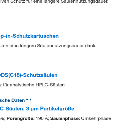
ktiven Schutz für eine längere Säulennutzungsdauer.
op-in-Schutzkartuschen
sten eine längere Säulennutzungsdauer dank
ODS(C18)-Schutzsäulen
z für analytische HPLC-Säulen
ische Daten
-Säulen, 3 μm Partikelgröße
 %;
Porengröße:
190 Å;
Säulenphase:
Umkehrphase