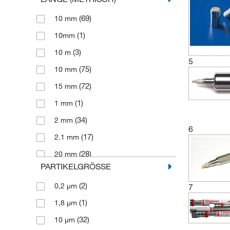
(69)
10 mm
(1)
10mm
(3)
10 m
5
(75)
10 mm
(72)
15 mm
(1)
1 mm
(34)
2 mm
6
(17)
2.1 mm
(28)
20 mm
PARTIKELGRÖSSE
(27)
20 mm
(2)
0,2 μm
7
(3)
21 mm
(1)
1,8 μm
(7)
21.2 mm
(32)
10 μm
(2)
21 mm