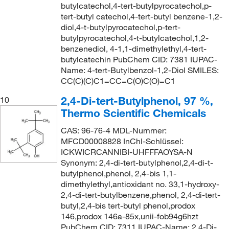
butylcatechol,4-tert-butylpyrocatechol,p-
tert-butyl catechol,4-tert-butyl benzene-1,2-
diol,4-t-butylpyrocatechol,p-tert-
butylpyrocatechol,4-t-butylcatechol,1,2-
benzenediol, 4-1,1-dimethylethyl,4-tert-
butylcatechin PubChem CID: 7381 IUPAC-
Name: 4-tert-Butylbenzol-1,2-Diol SMILES:
CC(C)(C)C1=CC=C(O)C(O)=C1
2,4-Di-tert-Butylphenol, 97 %,
10
Thermo Scientific Chemicals
CAS: 96-76-4 MDL-Nummer:
MFCD00008828 InChI-Schlüssel:
ICKWICRCANNIBI-UHFFFAOYSA-N
Synonym: 2,4-di-tert-butylphenol,2,4-di-t-
butylphenol,phenol, 2,4-bis 1,1-
dimethylethyl,antioxidant no. 33,1-hydroxy-
2,4-di-tert-butylbenzene,phenol, 2,4-di-tert-
butyl,2,4-bis tert-butyl phenol,prodox
146,prodox 146a-85x,unii-fob94g6hzt
PubChem CID: 7311 IUPAC-Name: 2,4-Di-