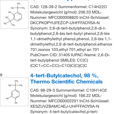
CAS: 128-39-2 Summenformel: C14H22O
Molekulargewicht (g/mol): 206.33 MDL-
Nummer: MFCD00008820 InChI-Schlüssel:
DKCPKDPYUFEZCP-UHFFFAOYSA-N
Synonym: 2,6-di-tert-butylphenol,2,6-di-t-
butylphenol,2,6-bis tert-butyl phenol,2,6-bis
1,1-dimethylethyl phenol,phenol, 2,6-bis 1,1-
dimethylethyl,2,6 di-tert-butylphenol,ethanox
701,isonox 103,ethyl 701,ethyl an 701
PubChem CID: 31405 IUPAC-Name: 2,6-Di-
tert-butylphenol SMILES: CC(C)
(C)C1=CC=CC(=C1O)C(C)(C)C
4-tert-Butylcatechol, 98 %,
9
Thermo Scientific Chemicals
CAS: 98-29-3 Summenformel: C10H14O2
Molekulargewicht (g/mol): 166.22 MDL-
Nummer: MFCD00002201 InChI-Schlüssel:
XESZUVZBAMCAEJ-UHFFFAOYSA-N
Synonym: 4-tert-butylcatechol,p-tert-