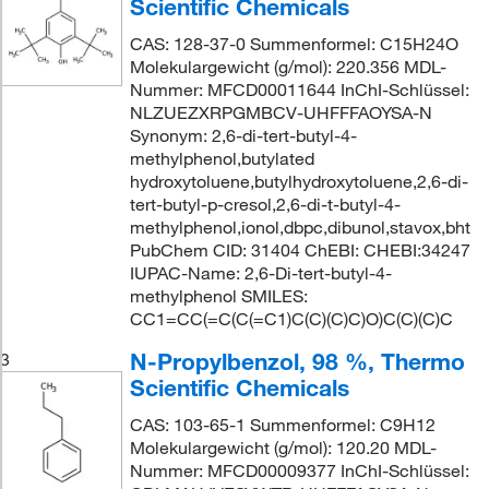
Scientific Chemicals
CAS: 128-37-0 Summenformel: C15H24O
Molekulargewicht (g/mol): 220.356 MDL-
Nummer: MFCD00011644 InChI-Schlüssel:
NLZUEZXRPGMBCV-UHFFFAOYSA-N
Synonym: 2,6-di-tert-butyl-4-
methylphenol,butylated
hydroxytoluene,butylhydroxytoluene,2,6-di-
tert-butyl-p-cresol,2,6-di-t-butyl-4-
methylphenol,ionol,dbpc,dibunol,stavox,bht
PubChem CID: 31404 ChEBI: CHEBI:34247
IUPAC-Name: 2,6-Di-tert-butyl-4-
methylphenol SMILES:
CC1=CC(=C(C(=C1)C(C)(C)C)O)C(C)(C)C
N-Propylbenzol, 98 %, Thermo
3
Scientific Chemicals
CAS: 103-65-1 Summenformel: C9H12
Molekulargewicht (g/mol): 120.20 MDL-
Nummer: MFCD00009377 InChI-Schlüssel: