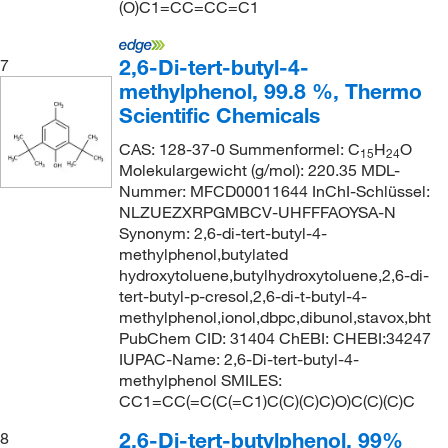
(O)C1=CC=CC=C1
2,6-Di-tert-butyl-4-
7
methylphenol, 99.8 %, Thermo
Scientific Chemicals
CAS: 128-37-0 Summenformel: C
H
O
15
24
Molekulargewicht (g/mol): 220.35 MDL-
Nummer: MFCD00011644 InChI-Schlüssel:
NLZUEZXRPGMBCV-UHFFFAOYSA-N
Synonym: 2,6-di-tert-butyl-4-
methylphenol,butylated
hydroxytoluene,butylhydroxytoluene,2,6-di-
tert-butyl-p-cresol,2,6-di-t-butyl-4-
methylphenol,ionol,dbpc,dibunol,stavox,bht
PubChem CID: 31404 ChEBI: CHEBI:34247
IUPAC-Name: 2,6-Di-tert-butyl-4-
methylphenol SMILES:
CC1=CC(=C(C(=C1)C(C)(C)C)O)C(C)(C)C
2,6-Di-tert-butylphenol, 99%
8