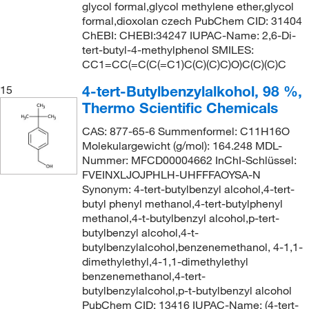
glycol formal,glycol methylene ether,glycol
formal,dioxolan czech PubChem CID: 31404
ChEBI: CHEBI:34247 IUPAC-Name: 2,6-Di-
tert-butyl-4-methylphenol SMILES:
CC1=CC(=C(C(=C1)C(C)(C)C)O)C(C)(C)C
4-tert-Butylbenzylalkohol, 98 %,
15
Thermo Scientific Chemicals
CAS: 877-65-6 Summenformel: C11H16O
Molekulargewicht (g/mol): 164.248 MDL-
Nummer: MFCD00004662 InChI-Schlüssel:
FVEINXLJOJPHLH-UHFFFAOYSA-N
Synonym: 4-tert-butylbenzyl alcohol,4-tert-
butyl phenyl methanol,4-tert-butylphenyl
methanol,4-t-butylbenzyl alcohol,p-tert-
butylbenzyl alcohol,4-t-
butylbenzylalcohol,benzenemethanol, 4-1,1-
dimethylethyl,4-1,1-dimethylethyl
benzenemethanol,4-tert-
butylbenzylalcohol,p-t-butylbenzyl alcohol
PubChem CID: 13416 IUPAC-Name: (4-tert-