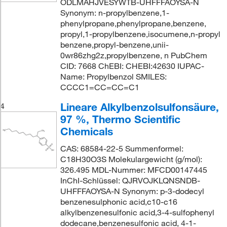
ODLMAHJVESYWTB-UHFFFAOYSA-N
Synonym: n-propylbenzene,1-
phenylpropane,phenylpropane,benzene,
propyl,1-propylbenzene,isocumene,n-propyl
benzene,propyl-benzene,unii-
0wr86zhg2z,propylbenzene, n PubChem
CID: 7668 ChEBI: CHEBI:42630 IUPAC-
Name: Propylbenzol SMILES:
CCCC1=CC=CC=C1
Lineare Alkylbenzolsulfonsäure,
4
97 %, Thermo Scientific
Chemicals
CAS: 68584-22-5 Summenformel:
C18H30O3S Molekulargewicht (g/mol):
326.495 MDL-Nummer: MFCD00147445
InChI-Schlüssel: QJRVOJKLQNSNDB-
UHFFFAOYSA-N Synonym: p-3-dodecyl
benzenesulphonic acid,c10-c16
alkylbenzenesulfonic acid,3-4-sulfophenyl
dodecane,benzenesulfonic acid, 4-1-