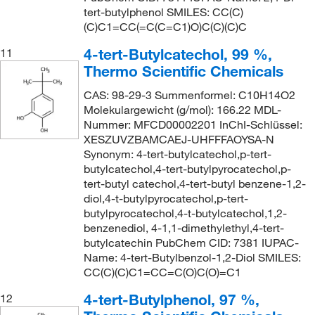
tert-butylphenol SMILES: CC(C)
(C)C1=CC(=C(C=C1)O)C(C)(C)C
4-tert-Butylcatechol, 99 %,
11
Thermo Scientific Chemicals
CAS: 98-29-3 Summenformel: C10H14O2
Molekulargewicht (g/mol): 166.22 MDL-
Nummer: MFCD00002201 InChI-Schlüssel:
XESZUVZBAMCAEJ-UHFFFAOYSA-N
Synonym: 4-tert-butylcatechol,p-tert-
butylcatechol,4-tert-butylpyrocatechol,p-
tert-butyl catechol,4-tert-butyl benzene-1,2-
diol,4-t-butylpyrocatechol,p-tert-
butylpyrocatechol,4-t-butylcatechol,1,2-
benzenediol, 4-1,1-dimethylethyl,4-tert-
butylcatechin PubChem CID: 7381 IUPAC-
Name: 4-tert-Butylbenzol-1,2-Diol SMILES:
CC(C)(C)C1=CC=C(O)C(O)=C1
4-tert-Butylphenol, 97 %,
12