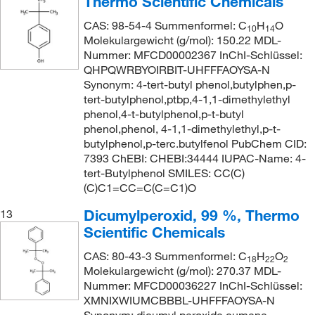
Thermo Scientific Chemicals
CAS: 98-54-4 Summenformel: C
H
O
10
14
Molekulargewicht (g/mol): 150.22 MDL-
Nummer: MFCD00002367 InChI-Schlüssel:
QHPQWRBYOIRBIT-UHFFFAOYSA-N
Synonym: 4-tert-butyl phenol,butylphen,p-
tert-butylphenol,ptbp,4-1,1-dimethylethyl
phenol,4-t-butylphenol,p-t-butyl
phenol,phenol, 4-1,1-dimethylethyl,p-t-
butylphenol,p-terc.butylfenol PubChem CID:
7393 ChEBI: CHEBI:34444 IUPAC-Name: 4-
tert-Butylphenol SMILES: CC(C)
(C)C1=CC=C(C=C1)O
Dicumylperoxid, 99 %, Thermo
13
Scientific Chemicals
CAS: 80-43-3 Summenformel: C
H
O
18
22
2
Molekulargewicht (g/mol): 270.37 MDL-
Nummer: MFCD00036227 InChI-Schlüssel:
XMNIXWIUMCBBBL-UHFFFAOYSA-N