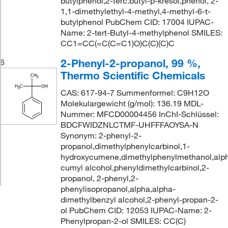
butylphenol,2-terc.butyl-p-kresol,phenol, 2-
1,1-dimethylethyl-4-methyl,4-methyl-6-t-
butylphenol PubChem CID: 17004 IUPAC-
Name: 2-tert-Butyl-4-methylphenol SMILES:
CC1=CC(=C(C=C1)O)C(C)(C)C
2-Phenyl-2-propanol, 99 %,
6
Thermo Scientific Chemicals
CAS: 617-94-7 Summenformel: C9H12O
Molekulargewicht (g/mol): 136.19 MDL-
Nummer: MFCD00004456 InChI-Schlüssel:
BDCFWIDZNLCTMF-UHFFFAOYSA-N
Synonym: 2-phenyl-2-
propanol,dimethylphenylcarbinol,1-
hydroxycumene,dimethylphenylmethanol,alp
cumyl alcohol,phenyldimethylcarbinol,2-
propanol, 2-phenyl,2-
phenylisopropanol,alpha,alpha-
dimethylbenzyl alcohol,2-phenyl-propan-2-
ol PubChem CID: 12053 IUPAC-Name: 2-
Phenylpropan-2-ol SMILES: CC(C)