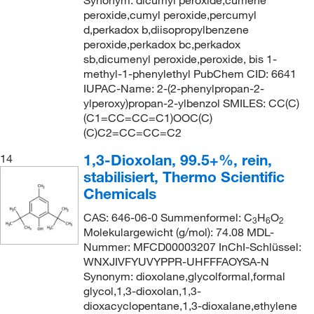
Synonym: dicumyl peroxide,cumene
peroxide,cumyl peroxide,percumyl
d,perkadox b,diisopropylbenzene
peroxide,perkadox bc,perkadox
sb,dicumenyl peroxide,peroxide, bis 1-
methyl-1-phenylethyl PubChem CID: 6641
IUPAC-Name: 2-(2-phenylpropan-2-
ylperoxy)propan-2-ylbenzol SMILES: CC(C)
(C1=CC=CC=C1)OOC(C)
(C)C2=CC=CC=C2
1,3-Dioxolan, 99.5+%, rein,
14
stabilisiert, Thermo Scientific
Chemicals
CAS: 646-06-0 Summenformel: C
H
O
3
6
2
Molekulargewicht (g/mol): 74.08 MDL-
Nummer: MFCD00003207 InChI-Schlüssel:
WNXJIVFYUVYPPR-UHFFFAOYSA-N
Synonym: dioxolane,glycolformal,formal
glycol,1,3-dioxolan,1,3-
dioxacyclopentane,1,3-dioxalane,ethylene