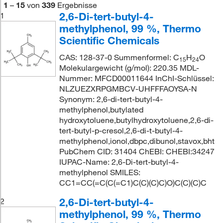
1
–
15
von
339
Ergebnisse
2,6-Di-tert-butyl-4-
1
methylphenol, 99 %, Thermo
Scientific Chemicals
CAS: 128-37-0 Summenformel: C
H
O
15
24
Molekulargewicht (g/mol): 220.35 MDL-
Nummer: MFCD00011644 InChI-Schlüssel:
NLZUEZXRPGMBCV-UHFFFAOYSA-N
Synonym: 2,6-di-tert-butyl-4-
methylphenol,butylated
hydroxytoluene,butylhydroxytoluene,2,6-di-
tert-butyl-p-cresol,2,6-di-t-butyl-4-
methylphenol,ionol,dbpc,dibunol,stavox,bht
PubChem CID: 31404 ChEBI: CHEBI:34247
IUPAC-Name: 2,6-Di-tert-butyl-4-
methylphenol SMILES:
CC1=CC(=C(C(=C1)C(C)(C)C)O)C(C)(C)C
2,6-Di-tert-butyl-4-
2
methylphenol, 99 %, Thermo