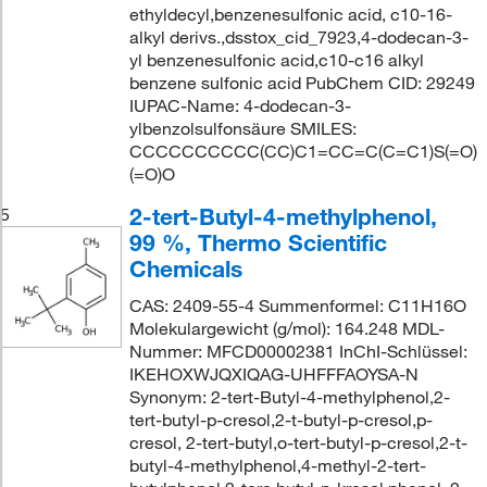
ethyldecyl,benzenesulfonic acid, c10-16-
alkyl derivs.,dsstox_cid_7923,4-dodecan-3-
yl benzenesulfonic acid,c10-c16 alkyl
benzene sulfonic acid PubChem CID: 29249
IUPAC-Name: 4-dodecan-3-
ylbenzolsulfonsäure SMILES:
CCCCCCCCCC(CC)C1=CC=C(C=C1)S(=O)
(=O)O
2-tert-Butyl-4-methylphenol,
5
99 %, Thermo Scientific
Chemicals
CAS: 2409-55-4 Summenformel: C11H16O
Molekulargewicht (g/mol): 164.248 MDL-
Nummer: MFCD00002381 InChI-Schlüssel:
IKEHOXWJQXIQAG-UHFFFAOYSA-N
Synonym: 2-tert-Butyl-4-methylphenol,2-
tert-butyl-p-cresol,2-t-butyl-p-cresol,p-
cresol, 2-tert-butyl,o-tert-butyl-p-cresol,2-t-
butyl-4-methylphenol,4-methyl-2-tert-